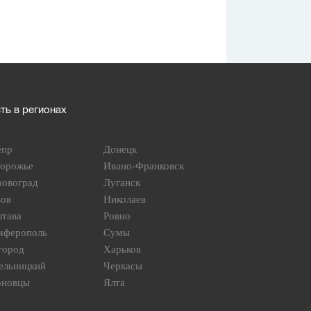
ь в регионах
епр
Донецк
порожье
Ивано-Франковск
ровоград
Луганск
вов
Николаев
лтава
Ровно
мферополь
Сумы
город
Харьков
ельницкий
Черкасы
рновцы
Ялта