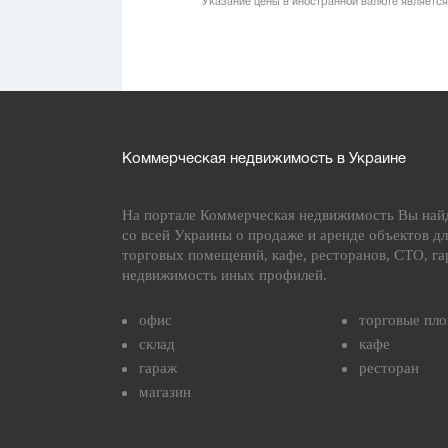
Указание цены в иностранной валюте является
Коммерческая недвижимость в Украине
На портале Коммерческая недвижимость Вы най
со всей Украины о продаже и аренде объектов дл
торговых помещений, кафе, ресторанов, СТО, га
недвижимость иных профилей.
офис
торговые пл
склад
кафе
гараж
ресторан
магазин