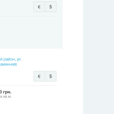
€
$
й район, ул.
наменная)
€
$
00 грн.
а кв.м.