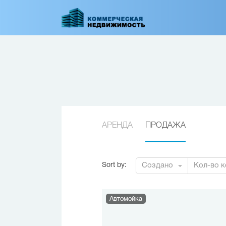
Перейти
к
основному
содержанию
АРЕНДА
ПРОДАЖА
Sort by
:
Создано
Кол-во к
Автомойка