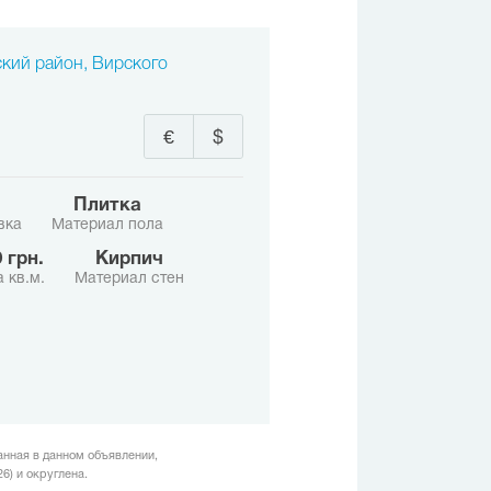
ский район, Вирского
€
$
Плитка
вка
Материал пола
0 грн.
Кирпич
 кв.м.
Материал стен
анная в данном объявлении,
6) и округлена.