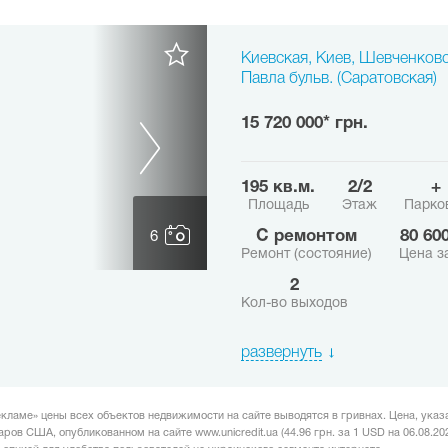
Киевская, Киев, Шевченков
Павла бульв. (Саратовская)
15 720 000* грн.
195 кв.м.
2/2
+
Площадь
Этаж
Парко
с ремонтом
80 60
6
Ремонт (состояние)
Цена за
2
Кол-во выходов
развернуть
кламе» цены всех объектов недвижимости на сайте выводятся в гривнах. Цена, указ
ов США, опубликованном на сайте www.unicredit.ua (44.96 грн. за 1 USD на 06.08.202