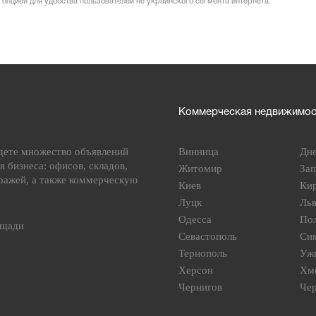
 опцией для удобства пользователей не украинского сегмента интернета.
Коммерческая недвижимост
дете множество объявлений
Винница
Дн
я бизнеса: офисов, складов,
Житомир
За
ражей, а также коммерческую
Киев
Ки
Луцк
Ль
Одесса
По
ощади
Севастополь
Си
Тернополь
Уж
Херсон
Хм
Чернигов
Че