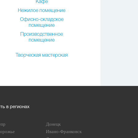
Кафе
Нежилое помещение
Офисно-складское
помещение
Производственное
помещение
Творческая мастерская
ь в регионах
епр
Донецк
порожье
Ивано-Франковск