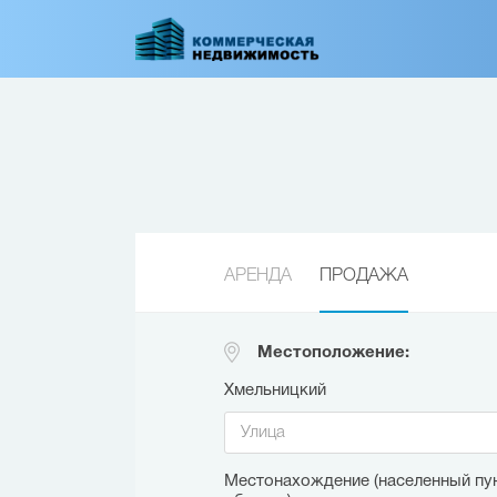
Перейти
к
основному
содержанию
АРЕНДА
ПРОДАЖА
Местоположение:
Хмельницкий
Местонахождение (населенный пун