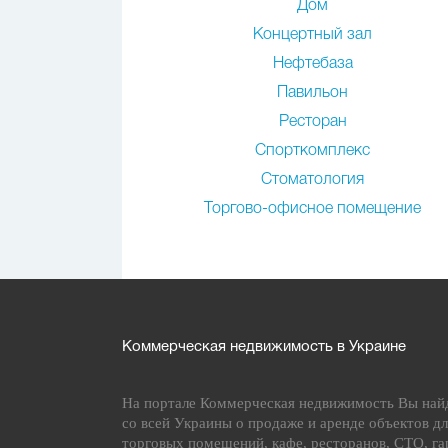
Дом
Концертный зал
Нефтебаза
Павильон
Ресторан
Спорткомплекс
Стоматология
Торгово-офисное помещение
Коммерческая недвижимость в Украине
На портале Коммерческая недвижимость Вы най
со всей Украины о продаже и аренде объектов дл
торговых помещений, кафе, ресторанов, СТО, га