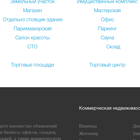
Земельный участок
Имущественный комплекс
Магазин
Мастерская
Отдельно стоящее здание
Офис
Парикмахерская
Паркинг
Салон красоты
Сауна
СТО
Склад
Торговые площади
Торговый центр
Коммерческая недвижимост
дете множество объявлений
Винница
Дн
я бизнеса: офисов, складов,
Житомир
За
ражей, а также коммерческую