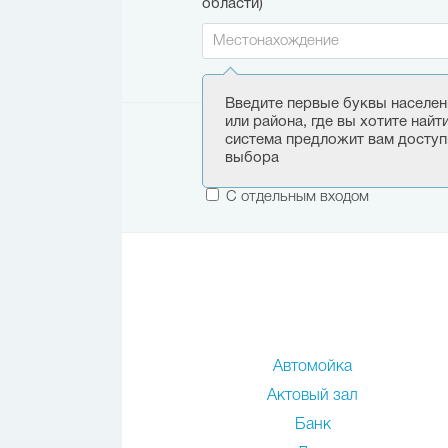
области)
Введите первые буквы населен
или района, где вы хотите найт
Этаж:
система предложит вам доступ
выбора
Только первый этаж
С отдельным входом
Автомойка
Актовый зал
Банк