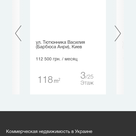
ниила
ул. Тютюнника Василия
ул. А
(Барбюса Анри), Киев
(Горьк
112 500 грн.
/ месяц
117 00
3
20
25
118
70
2
m
аж
Этаж
Коммерческая недвижимость в Украине