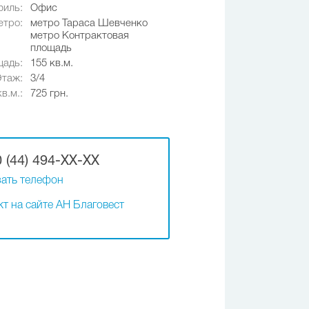
иль:
Офис
етро:
метро Тараса Шевченко
метро Контрактовая
площадь
адь:
155 кв.м.
Этаж:
3/4
в.м.:
725 грн.
 (44) 494-XX-XX
ать телефон
т на сайте АН Благовест