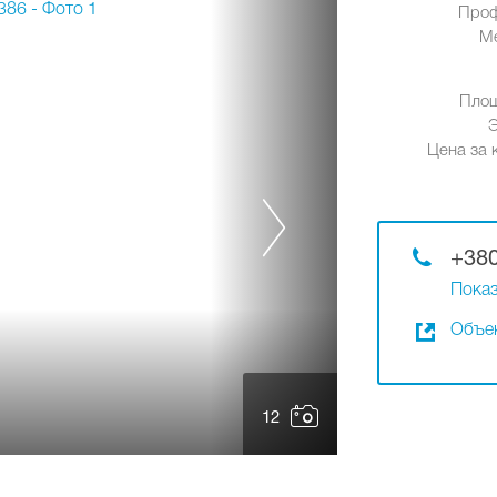
Проф
М
Площ
Цена за к
+380
Показ
Объек
12