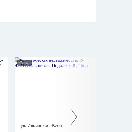
Офис
Офис
ул. Ильинская, Киев
ул. Старонаво