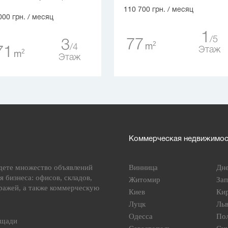
110 700 грн.
/ месяц
000 грн.
/ месяц
1
5
77
3
2
m
4
71
Этаж
2
m
Этаж
Коммерческая недвижимост
дете множество объявлений
Винница
Дн
я бизнеса: офисов, складов,
Житомир
За
ражей, а также коммерческую
Киев
Ки
Луцк
Ль
Одесса
По
ощади