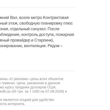
ижний Вал, возле метро Контрактовая
ьный этаж, свободную планировку плюс
рная, отдельный санузел. После
аблюдение, контроль доступа, пожарная
вный провайдер и Старлинк),
онирование, вентиляция. Рядом –
аины «О рекламе» цены всех объектов
 гривнах. Цена, указанная в данном
ому курсу продажи долларов США,
it.ua (45 грн. за 1 USD на 07.08.2026) и
е является опцией для удобства
ента интернета.