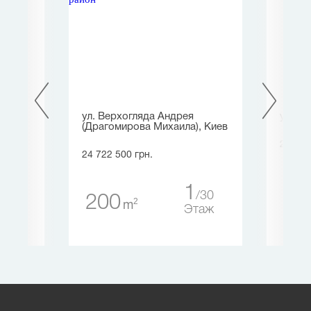
.
ул. Верхогляда Андрея
ул. С
),
(Драгомирова Михаила), Киев
26 385
24 722 500 грн.
1 
1
30
200
1
2
m
5
Этаж
таж