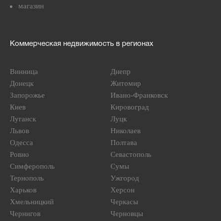
магазин
Коммерческая недвижимость в регионах
Винница
Днепр
Донецк
Житомир
Запорожье
Ивано-Франковск
Киев
Кировоград
Луганск
Луцк
Львов
Николаев
Одесса
Полтава
Ровно
Севастополь
Симферополь
Сумы
Тернополь
Ужгород
Харьков
Херсон
Хмельницкий
Черкасы
Чернигов
Черновцы