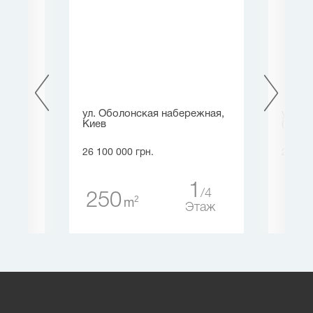
ул. Оболонская набережная,
ул. С
Киев
(Восс
26 100 000 грн.
27 000
0
5
1
4
250
23
таж
2
m
Этаж