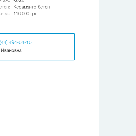
Этаж:
-2/22
стен:
Керамзито-бетон
в.м.:
116 000 грн.
(44) 494-04-10
 Ивановна