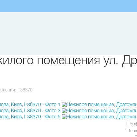
илого помещения ул. Др
вления:
I-38370
Проф
Площ