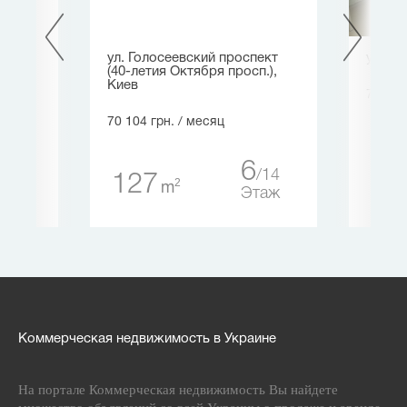
ул. Голосеевский проспект
ул. Эс
(40-летия Октября просп.),
Киев
75 000
70 104 грн.
/ месяц
17
15
аж
6
14
127
2
m
Этаж
Коммерческая недвижимость в Украине
На портале Коммерческая недвижимость Вы найдете