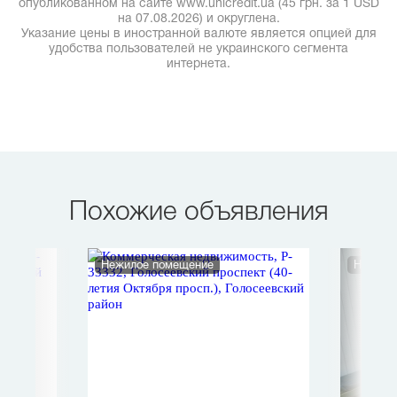
опубликованном на сайте www.unicredit.ua (45 грн. за 1 USD
на 07.08.2026) и округлена.
Указание цены в иностранной валюте является опцией для
удобства пользователей не украинского сегмента
интернета.
Похожие объявления
Нежилое помещение
Нежило