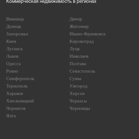
Коммерческая недвижимость в регионах
Винница
Днепр
Донецк
Житомир
Запорожье
Ивано-Франковск
Киев
Кировоград
Луганск
Луцк
Львов
Николаев
Одесса
Полтава
Ровно
Севастополь
Симферополь
Сумы
Тернополь
Ужгород
Харьков
Херсон
Хмельницкий
Черкасы
Чернигов
Черновцы
Ялта