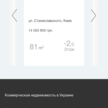
ьв.
ул. Станиславского, Киев
ул. Гл
14 563 800 грн.
13 485
-2
5
81
19
2
2
m
2
Этаж
таж
Коммерческая недвижимость в Украине