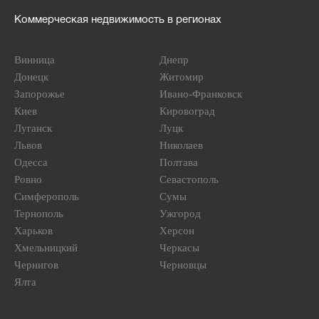
Коммерческая недвижимость в регионах
Винница
Днепр
Донецк
Житомир
Запорожье
Ивано-Франковск
Киев
Кировоград
Луганск
Луцк
Львов
Николаев
Одесса
Полтава
Ровно
Севастополь
Симферополь
Сумы
Тернополь
Ужгород
Харьков
Херсон
Хмельницкий
Черкасы
Чернигов
Черновцы
Ялта