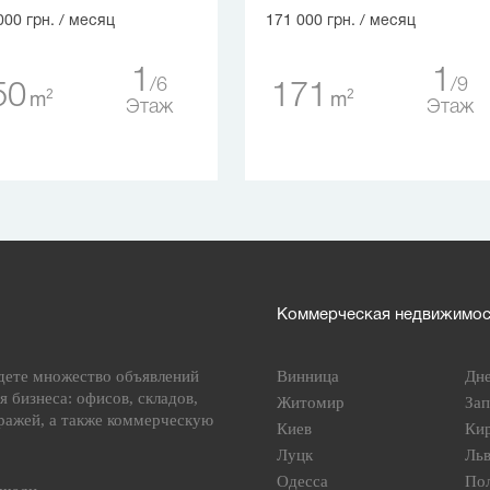
000 грн.
/ месяц
171 000 грн.
/ месяц
1
1
6
9
50
171
2
2
m
m
Этаж
Этаж
Коммерческая недвижимост
дете множество объявлений
Винница
Дн
я бизнеса: офисов, складов,
Житомир
За
ражей, а также коммерческую
Киев
Ки
Луцк
Ль
Одесса
По