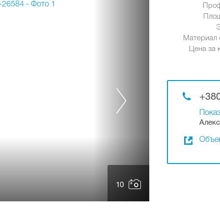
Проф
Площ
Материал 
Цена за к
+380
Показ
Алекс
Объек
10