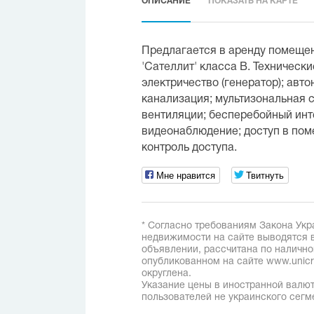
ОПИСАНИЕ
ПОКАЗАТЬ НА КАРТЕ
Предлагается в аренду помещен
'Сателлит' класса В. Техническ
электричество (генератор); авт
канализация; мультизональная 
вентиляции; бесперебойный инте
видеонаблюдение; доступ в поме
контроль доступа.
Мне нравится
Твитнуть
* Согласно требованиям Закона Укр
недвижимости на сайте выводятся в
объявлении, рассчитана по наличн
опубликованном на сайте www.unicred
округлена.
Указание цены в иностранной валют
пользователей не украинского сегм