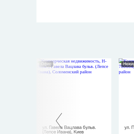
Офис
Нежи
, Киев
ул. Гавела Вацлава бульв.
ул. 
(Лепсе Ивана), Киев