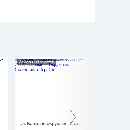
Земельный участок
Нежилое помеще
ул. Большая Окружная, Киев
ул. Мокрая (К
Киев