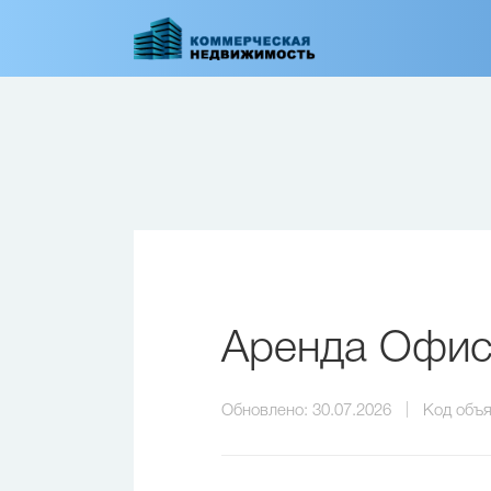
Перейти
к
основному
содержанию
Аренда Офиса
Обновлено:
30.07.2026
Код объя