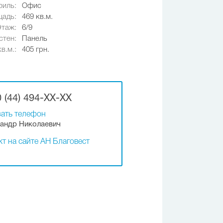
иль:
Офис
адь:
469 кв.м.
Этаж:
6/9
стен:
Панель
в.м.:
405 грн.
 (44) 494-XX-XX
ать телефон
андр Николаевич
т на сайте АН Благовест