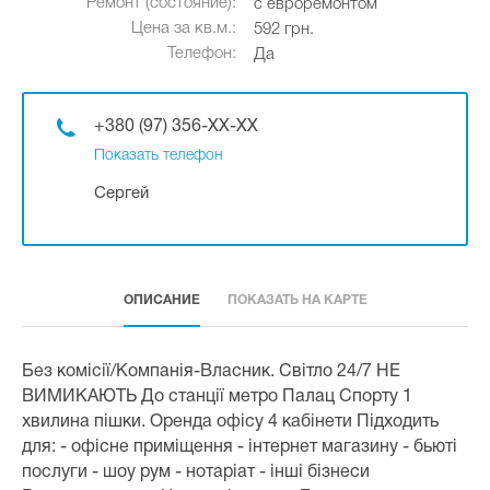
Ремонт (состояние):
с евроремонтом
Цена за кв.м.:
592 грн.
Телефон:
Да
+380 (97) 356-XX-XX
Показать телефон
Сергей
ОПИСАНИЕ
ПОКАЗАТЬ НА КАРТЕ
Без комісії/Компанія-Власник. Світло 24/7 НЕ
ВИМИКАЮТЬ До станції метро Палац Спорту 1
хвилина пішки. Оренда офісу 4 кабінети Підходить
для: - офісне приміщення - інтернет магазину - бьюті
послуги - шоу рум - нотаріат - інші бізнеси