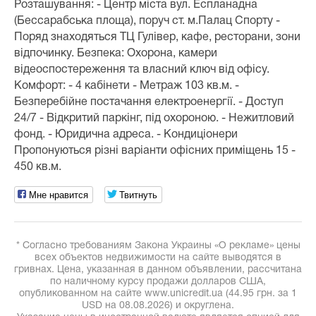
Розташування: - Центр міста вул. Еспланадна
(Бессарабська площа), поруч ст. м.Палац Спорту -
Поряд знаходяться ТЦ Гулівер, кафе, ресторани, зони
відпочинку. Безпека: Охорона, камери
відеоспостереження та власний ключ від офісу.
Комфорт: - 4 кабінети - Метраж 103 кв.м. -
Безперебійне постачання електроенергії. - Доступ
24/7 - Відкритий паркінг, під охороною. - Нежитловий
фонд. - Юридична адреса. - Кондиціонери
Пропонуються різні варіанти офісних приміщень 15 -
450 кв.м.
Мне нравится
Твитнуть
* Согласно требованиям Закона Украины «О рекламе» цены
всех объектов недвижимости на сайте выводятся в
гривнах. Цена, указанная в данном объявлении, рассчитана
по наличному курсу продажи долларов США,
опубликованном на сайте www.unicredit.ua (44.95 грн. за 1
USD на 08.08.2026) и округлена.