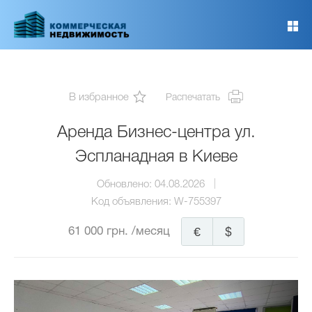
Перейти
к
основному
содержанию
В избранное
Распечатать
Аренда Бизнес-центра ул.
Эспланадная в Киеве
Обновлено:
04.08.2026
Код объявления:
W-755397
61 000 грн.
/месяц
€
$