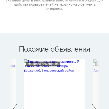
Указание цены в иностранной валюте является опцией для
удобства пользователей не украинского сегмента
интернета.
Похожие объявления
Нежилое помещение
Нежило