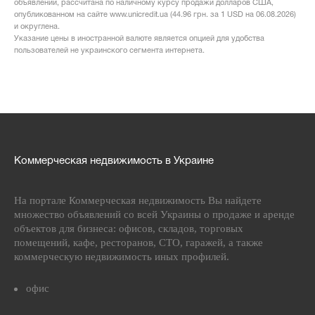
объявлении, рассчитана по наличному курсу продажи долларов США,
опубликованном на сайте www.unicredit.ua (44.96 грн. за 1 USD на 06.08.2026)
и округлена.
Указание цены в иностранной валюте является опцией для удобства
пользователей не украинского сегмента интернета.
Коммерческая недвижимость в Украине
На портале Коммерческая недвижимость Вы найдете
множество объявлений со всей Украины о продаже и аренде
объектов для бизнеса: офисов, складов, торговых
помещений, кафе, ресторанов, СТО, гаражей, а также
коммерческую недвижимость иных профилей.
офис