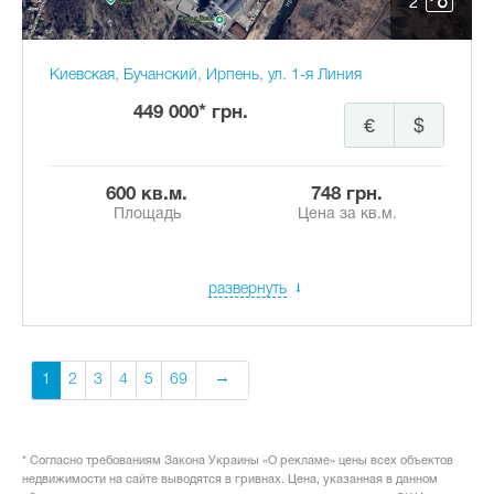
2
Киевская, Бучанский, Ирпень, ул. 1-я Линия
449 000* грн.
€
$
600 кв.м.
748 грн.
Площадь
Цена за кв.м.
развернуть
1
2
3
4
5
69
* Согласно требованиям Закона Украины «О рекламе» цены всех объектов
недвижимости на сайте выводятся в гривнах. Цена, указанная в данном