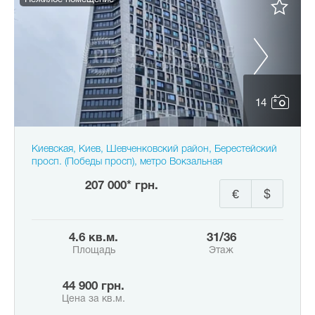
Нежилое помещение
14
Киевская, Киев, Шевченковский район, Берестейский
просп. (Победы просп), метро Вокзальная
207 000* грн.
€
$
4.6 кв.м.
31/36
Площадь
Этаж
44 900 грн.
Цена за кв.м.