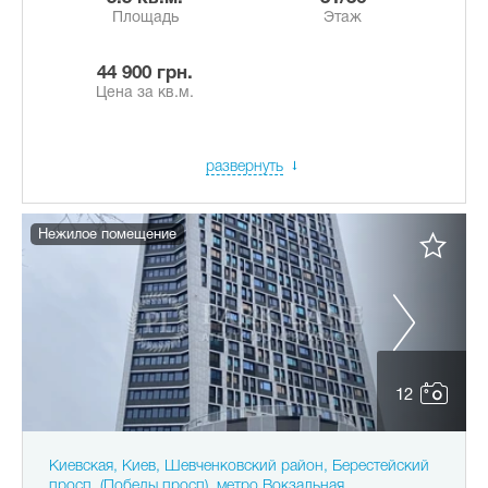
Площадь
Этаж
44 900 грн.
Цена за кв.м.
развернуть
Нежилое помещение
12
Киевская, Киев, Шевченковский район, Берестейский
просп. (Победы просп), метро Вокзальная