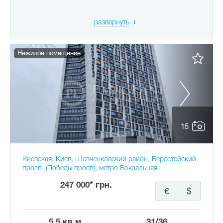
развернуть
Нежилое помещение
15
Киевская, Киев, Шевченковский район, Берестейский
просп. (Победы просп), метро Вокзальная
247 000* грн.
€
$
5.5 кв.м.
31/36