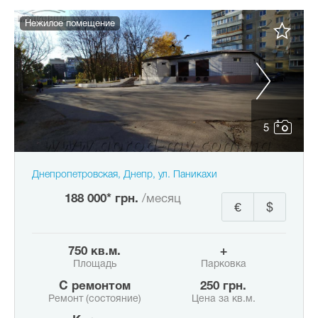
Нежилое помещение
5
Днепропетровская, Днепр, ул. Паникахи
188 000* грн.
/месяц
€
$
750 кв.м.
+
Площадь
Парковка
с ремонтом
250 грн.
Ремонт (состояние)
Цена за кв.м.