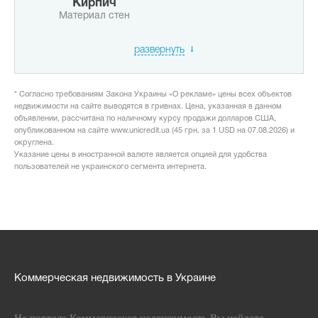
Кирпич
Материал стен
развернуть
* Согласно требованиям Закона Украины «О рекламе» цены всех объектов
недвижимости на сайте выводятся в гривнах. Цена, указанная в данном
объявлении, рассчитана по наличному курсу продажи долларов США,
опубликованном на сайте www.unicredit.ua (45 грн. за 1 USD на 07.08.2026) и
округлена.
Указание цены в иностранной валюте является опцией для удобства
пользователей не украинского сегмента интернета.
Коммерческая недвижимость в Украине