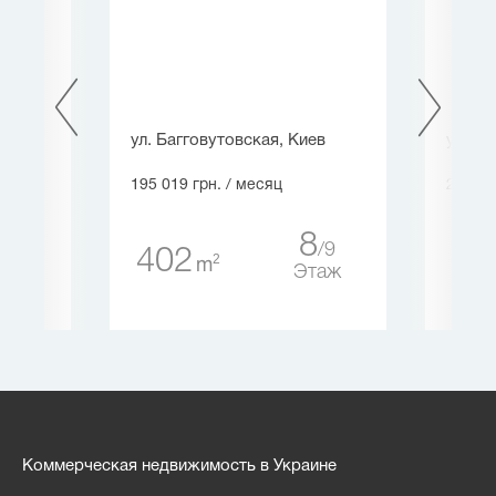
ская
ул. Багговутовская, Киев
ул. М
ев
195 019 грн.
/ месяц
212 85
8
9
402
47
5
2
m
7
Этаж
таж
Коммерческая недвижимость в Украине