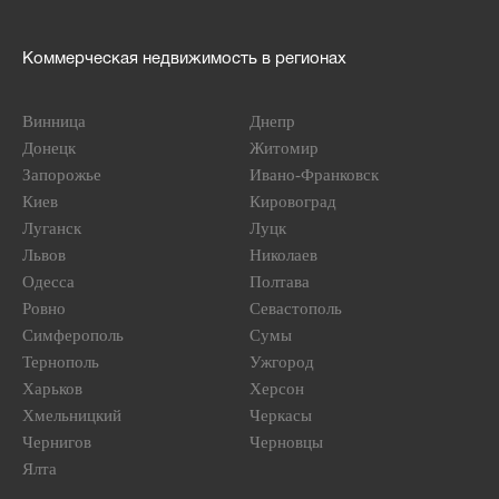
Коммерческая недвижимость в регионах
Винница
Днепр
Донецк
Житомир
Запорожье
Ивано-Франковск
Киев
Кировоград
Луганск
Луцк
Львов
Николаев
Одесса
Полтава
Ровно
Севастополь
Симферополь
Сумы
Тернополь
Ужгород
Харьков
Херсон
Хмельницкий
Черкасы
Чернигов
Черновцы
Ялта