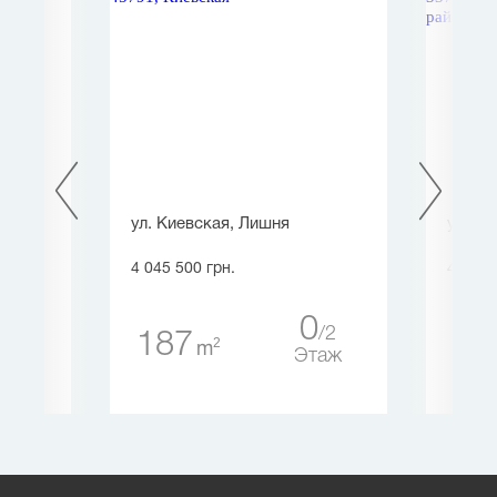
просп.
ул. Киевская, Лишня
ул. Св
, Киев
4 045 500 грн.
4 495 
0
2
187
19
2
2
m
5
Этаж
таж