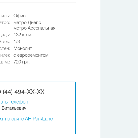
иль:
Офис
етро:
метро Днепр
метро Арсенальная
адь:
132 кв.м.
Этаж:
1/3
стен:
Монолит
ние):
с евроремонтом
в.м.:
720 грн.
 (44) 494-XX-XX
ать телефон
 Витальевич
т на сайте АН ParkLane