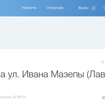
Основная
Новости
О портале
Войти
навигация
В
 ул. Ивана Мазепы (Лав
вления:
B-99131
9