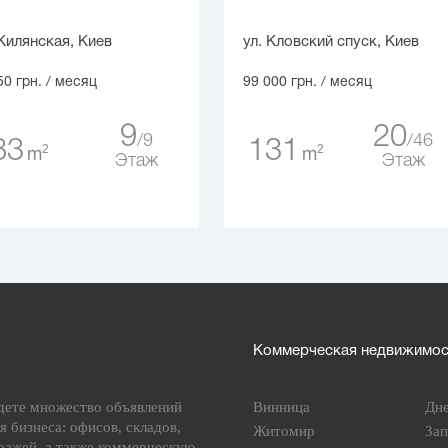
Жилянская, Киев
ул. Кловский спуск, Киев
50 грн.
/ месяц
99 000 грн.
/ месяц
9
20
9
46
83
131
2
2
m
m
Этаж
Этаж
Коммерческая недвижимост
дете множество объявлений
Винница
Дн
я бизнеса: офисов, складов,
Житомир
За
ражей, а также коммерческую