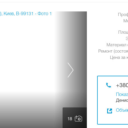
Проф
М
Площ
Материал 
Ремонт (состоя
Цена за к
+380
Показ
Денис
Объек
18