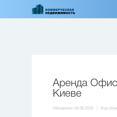
Перейти
к
основному
содержанию
Аренда Офиса
Киеве
Обновлено:
04.08.2026
Код объя