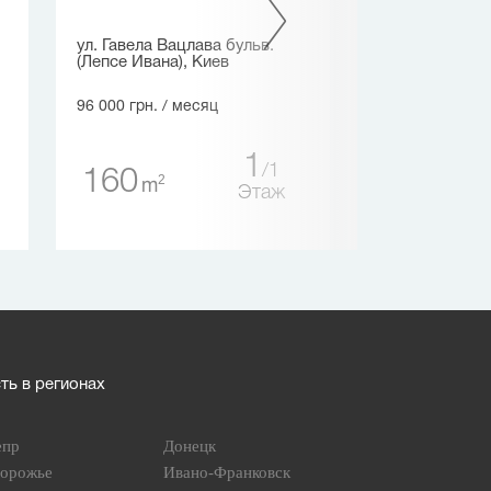
ул. Гавела Вацлава бульв.
ул. Вышгородс
(Лепсе Ивана), Киев
85 500 грн.
/ м
96 000 грн.
/ месяц
68
1
2
m
1
160
2
m
Этаж
ь в регионах
епр
Донецк
порожье
Ивано-Франковск