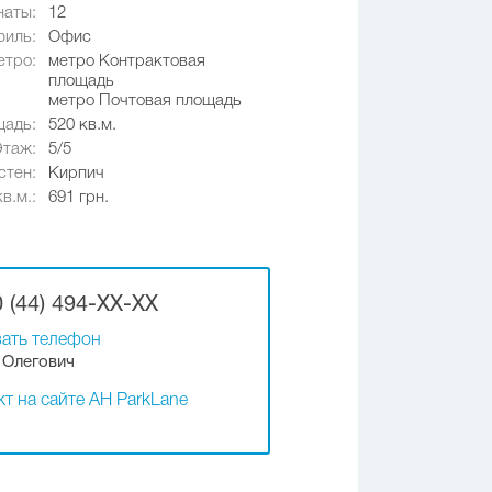
наты:
12
иль:
Офис
етро:
метро Контрактовая
площадь
метро Почтовая площадь
адь:
520 кв.м.
Этаж:
5/5
стен:
Кирпич
в.м.:
691 грн.
 (44) 494-XX-XX
ать телефон
Олегович
т на сайте АН ParkLane