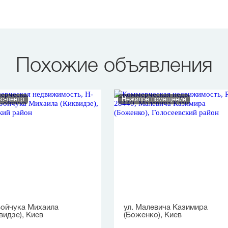
Похожие объявления
с-центр
Нежилое помещение
Бойчука Михаила
ул. Малевича Казимира
видзе), Киев
(Боженко), Киев