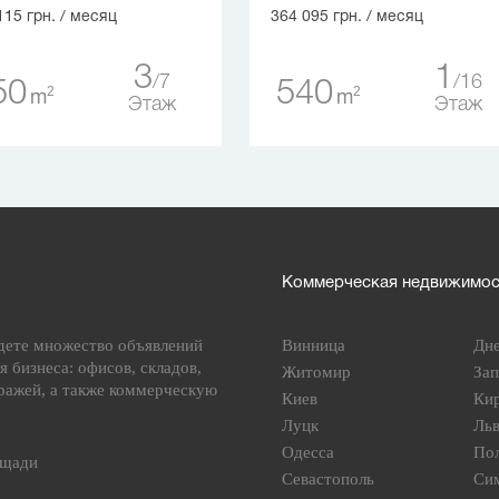
115 грн.
/ месяц
364 095 грн.
/ месяц
3
1
7
16
50
540
2
2
m
m
Этаж
Этаж
Коммерческая недвижимост
дете множество объявлений
Винница
Дн
я бизнеса: офисов, складов,
Житомир
За
ражей, а также коммерческую
Киев
Ки
Луцк
Ль
Одесса
По
ощади
Севастополь
Си