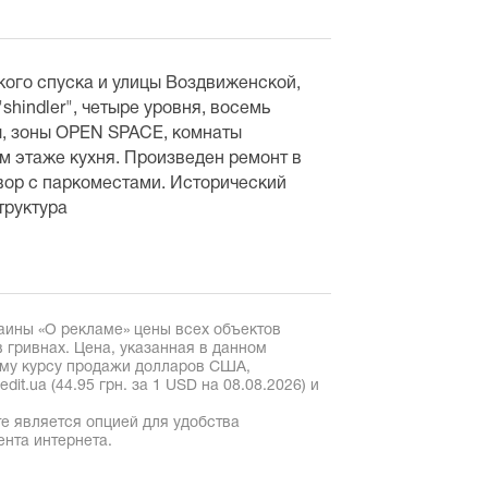
кого спуска и улицы Воздвиженской,
shindler", четыре уровня, восемь
ы, зоны OPEN SPACE, комнаты
м этаже кухня. Произведен ремонт в
двор с паркоместами. Исторический
труктура
аины «О рекламе» цены всех объектов
 гривнах. Цена, указанная в данном
ому курсу продажи долларов США,
it.ua (44.95 грн. за 1 USD на 08.08.2026) и
е является опцией для удобства
ента интернета.