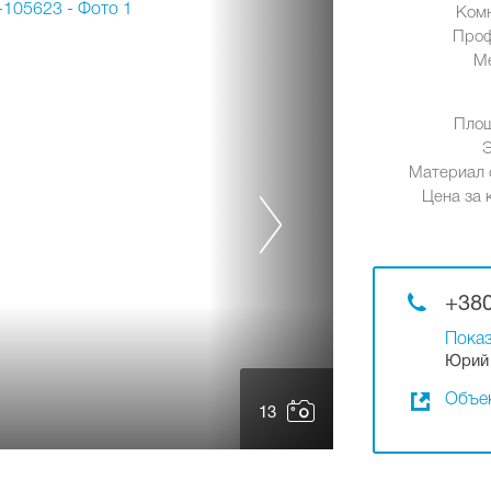
Ком
Проф
М
Площ
Материал 
Цена за к
+380
Показ
Юрий 
Объек
13