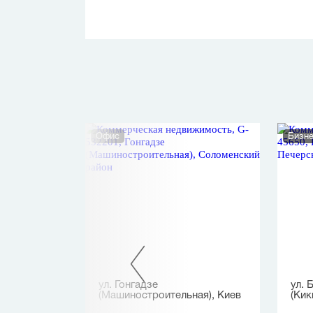
Офис
Бизне
ул. Гонгадзе
ул. 
(Машиностроительная), Киев
(Кик