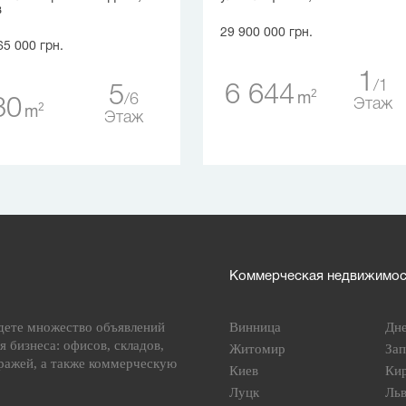
в
29 900 000 грн.
65 000 грн.
1
1
6 644
5
2
m
6
30
Этаж
2
m
Этаж
Коммерческая недвижимост
дете множество объявлений
Винница
Дн
я бизнеса: офисов, складов,
Житомир
За
ражей, а также коммерческую
Киев
Ки
Луцк
Ль