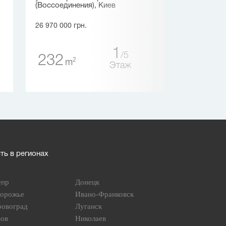
(Воссоединения), Киев
Киев
26 970 000 грн.
31 914 500 грн.
1
5
232
2 166
2
m
m
Этаж
ь в регионах
епр
Донецк
порожье
Ивано-Франковск
ровоград
Луганск
вов
Николаев