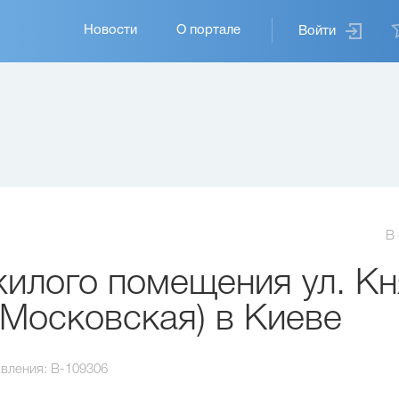
Основная
Новости
О портале
Войти
навигация
В
илого помещения ул. Кн
Московская) в Киеве
вления:
B-109306