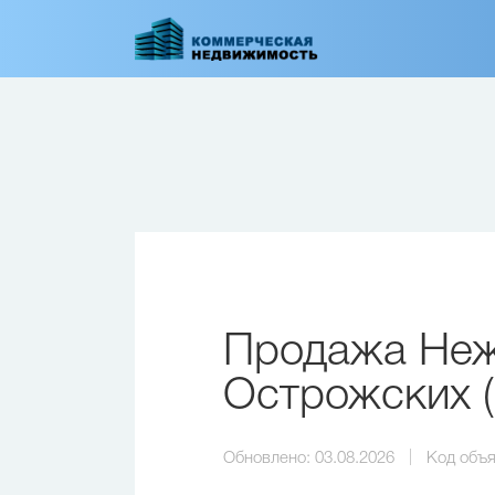
Перейти
к
основному
содержанию
Продажа Неж
Острожских (
Обновлено:
03.08.2026
Код объя