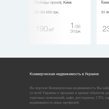
(Победы просп), Киев
Кие
28 183 650 грн.
31 4
1
5
1
36
190
2
Этаж
2
m
Этаж
Коммерческая недвижимость в Украине
На портале Коммерческая недвижимость Вы най
со всей Украины о продаже и аренде объектов дл
торговых помещений, кафе, ресторанов, СТО, га
недвижимость иных профилей.