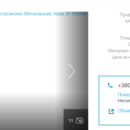
Проф
М
Площ
Материал 
Цена за к
+380
Показ
Натал
Объек
11