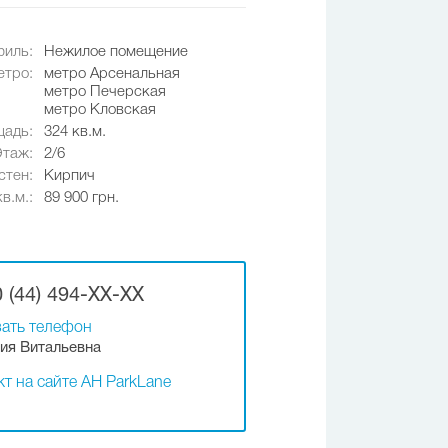
иль:
Нежилое помещение
етро:
метро Арсенальная
метро Печерская
метро Кловская
адь:
324 кв.м.
Этаж:
2/6
стен:
Кирпич
в.м.:
89 900 грн.
 (44) 494-XX-XX
ать телефон
ия Витальевна
т на сайте АН ParkLane