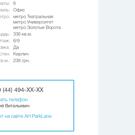
наты:
6
иль:
Офис
етро:
метро Театральная
метро Университет
метро Золотые Ворота
адь:
336 кв.м.
Этаж:
6/9
овка:
Да
стен:
Кирпич
в.м.:
238 грн.
 (44) 494-XX-XX
ать телефон
ий Витальевич
т на сайте АН ParkLane