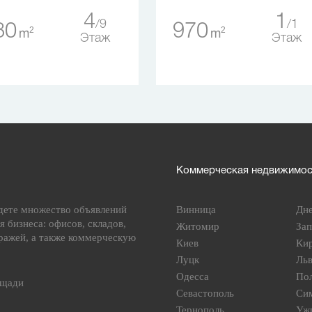
4
1
9
1
80
970
2
2
m
m
Этаж
Этаж
Коммерческая недвижимост
дете множество объявлений
Винница
Дн
я бизнеса: офисов, складов,
Житомир
За
ражей, а также коммерческую
Киев
Ки
Луцк
Ль
Одесса
По
ощади
Севастополь
Си
Тернополь
Уж