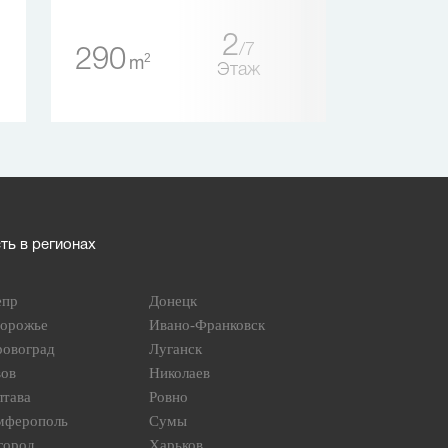
58
2
2
m
7
290
2
m
Этаж
ь в регионах
епр
Донецк
порожье
Ивано-Франковск
ровоград
Луганск
вов
Николаев
лтава
Ровно
мферополь
Сумы
город
Харьков