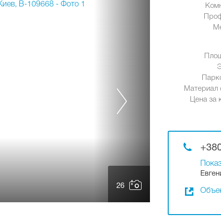
Ком
Проф
М
Площ
Парк
Материал 
Цена за к
+380
Показ
Евген
26
Объек