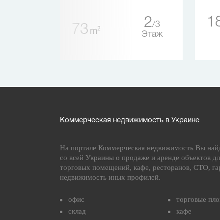
5
5
1
2
3
73
Этаж
2
m
Этаж
Коммерческая недвижимость в Украине
На портале Коммерческая недвижимость Вы най
со всей Украины о продаже и аренде объектов дл
торговых помещений, кафе, ресторанов, СТО, га
недвижимость иных профилей.
офис
торговые пл
склад
кафе