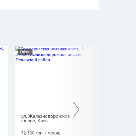
Офис
Нежилое помеще
ул. Железнодорожное
ул. Ахматовой
шоссе, Киев
76 330 грн.
/ м
72 500 грн.
/ месяц