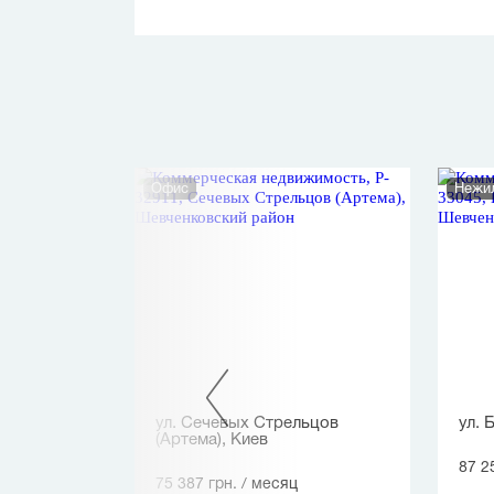
Офис
Нежи
ев
ул. Сечевых Стрельцов
ул. 
(Артема), Киев
87 2
75 387 грн.
/ месяц