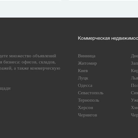
Коммерческая недвижимост
дете множество объявлений
Винница
Дн
я бизнеса: офисов, складов,
Житомир
За
ражей, а также коммерческую
Киев
Ки
Луцк
Ль
Одесса
По
ощади
Севастополь
Си
Тернополь
Уж
Херсон
Хм
Чернигов
Че