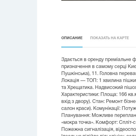
ОПИСАНИЕ
ПОКАЗАТЬ НА КАРТЕ
Здається в оренду преміальне 
призначення в самому серці Ки
Пушкінська), 11. Головна переваг
Локація — ТОП: 1 хвилина пішки
та Хрещатика. Надвисокий пішох
Характеристики: Площа: 166 кв.м
вхід з двору). Стан: Ремонт біз
салон краси). Комунікації: Потужн
Планування: Можливе переплану
«мокра точка». Комфорт: Спліт-с
Пожежна сигналізація, відеоспо