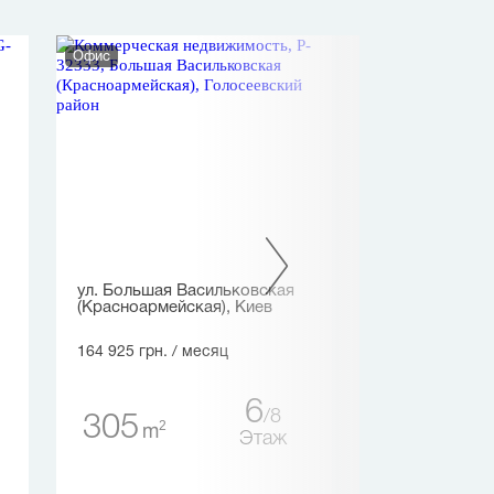
Офис
Офис
ул. Большая Васильковская
ул. Кловский с
(Красноармейская), Киев
150 000 грн.
/ 
164 925 грн.
/ месяц
140
6
2
m
8
305
2
m
Этаж