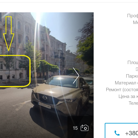
Проф
М
Площ
Парк
Материал 
Ремонт (состоя
Цена за к
Тел
15
+380