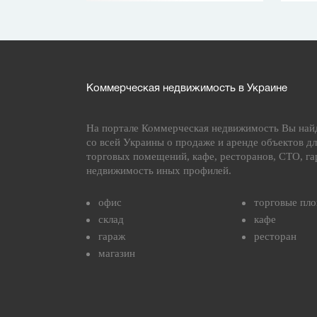
Коммерческая недвижимость в Украине
На портале Коммерческая недвижимость Вы най
со всей Украины о продаже и аренде объектов дл
торговых помещений, кафе, ресторанов, СТО, га
недвижимость иных профилей.
офис
торговые пл
склад
кафе
гараж
ресторан
магазин