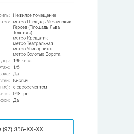
иль:
Нежилое помещение
етро:
метро Площадь Украинских
Героев (Площадь Льва
Толстого)
метро Крещатик
метро Театральная
метро Университет
метро Золотые Ворота
адь:
166 кв.м.
Этаж:
1/5
овка:
Да
стен:
Кирпич
ние):
с евроремонтом
в.м.:
948 грн.
ефон:
Да
 (97) 356-XX-XX