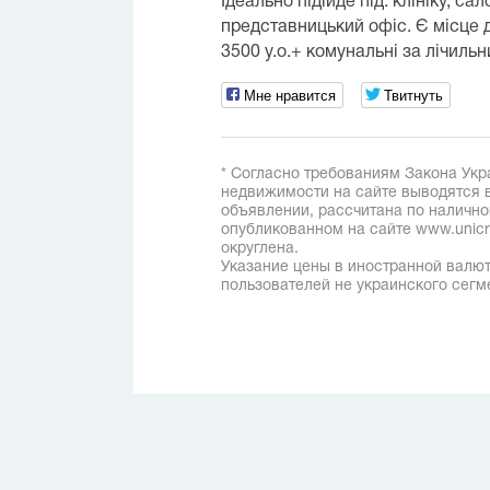
Ідеально підійде під: клініку, са
представницький офіс. Є місце д
3500 у.о.+ комунальні за лічиль
Мне нравится
Твитнуть
* Согласно требованиям Закона Укр
недвижимости на сайте выводятся в
объявлении, рассчитана по наличн
опубликованном на сайте www.unicred
округлена.
Указание цены в иностранной валют
пользователей не украинского сегм