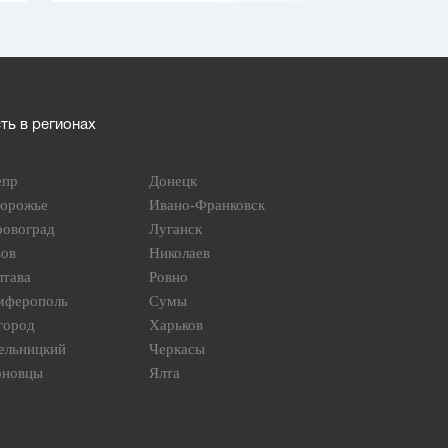
ь в регионах
епр
Донецк
порожье
Ивано-Франковск
ровоград
Луганск
вов
Николаев
лтава
Ровно
мферополь
Сумы
город
Харьков
ельницкий
Черкасы
рновцы
Ялта