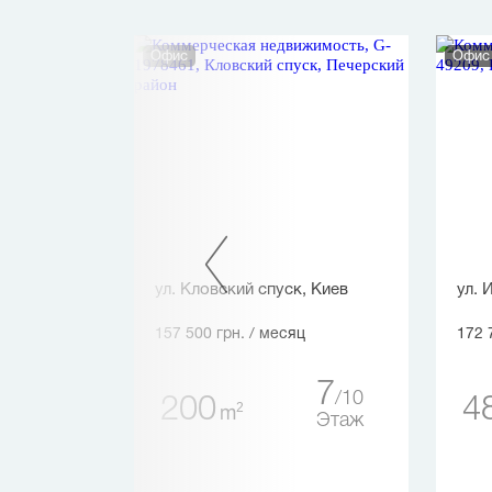
Офис
Офис
рявская
ул. Кловский спуск, Киев
ул. 
в
157 500 грн.
/ месяц
172 
ц
7
10
200
4
3
2
m
3
Этаж
Этаж