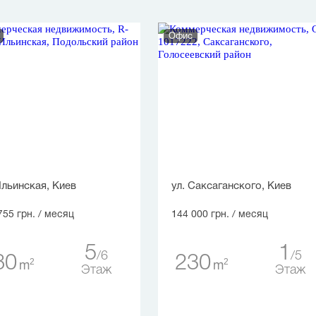
Офис
Ильинская, Киев
ул. Саксаганского, Киев
755 грн.
/ месяц
144 000 грн.
/ месяц
5
1
6
5
80
230
2
2
m
m
Этаж
Этаж