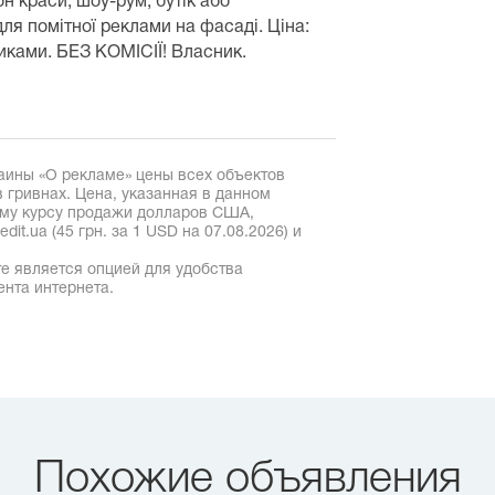
лон краси, шоу-рум, бутік або
ля помітної реклами на фасаді. Ціна:
никами. БЕЗ КОМІСІЇ! Власник.
аины «О рекламе» цены всех объектов
 гривнах. Цена, указанная в данном
ому курсу продажи долларов США,
it.ua (45 грн. за 1 USD на 07.08.2026) и
е является опцией для удобства
ента интернета.
Похожие объявления