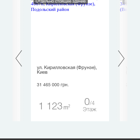
Отдельно стоящее здание
Нежило
цы
ул. Кирилловская (Фрунзе),
ул. С
Киев
(Восс
31 465 000 грн.
26 970
0
2
0
4
1 123
23
таж
2
m
Этаж