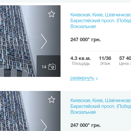
Киевская, Киев, Шевченков
Берестейский просп. (Побед
Вокзальная
247 000* грн.
4.3 кв.м.
11/36
57 4
Площадь
Этаж
Цена 
14
развернуть
Киевская, Киев, Шевченков
Берестейский просп. (Побед
Вокзальная
247 000* грн.