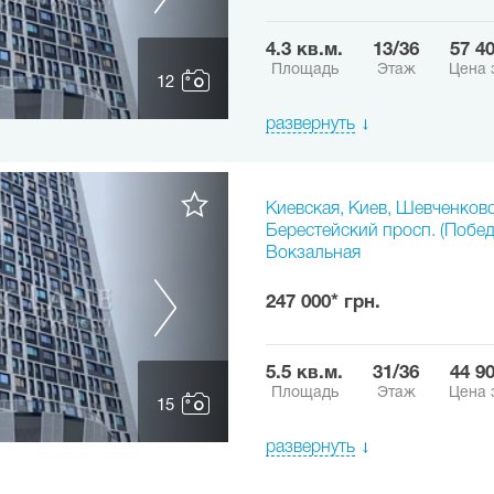
4.3 кв.м.
13/36
57 4
Площадь
Этаж
Цена 
12
развернуть
Киевская, Киев, Шевченков
Берестейский просп. (Побед
Вокзальная
247 000* грн.
5.5 кв.м.
31/36
44 9
Площадь
Этаж
Цена 
15
развернуть