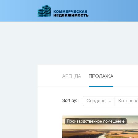
Перейти
к
основному
содержанию
АРЕНДА
ПРОДАЖА
Sort by
:
Создано
Кол-во к
Производственное помещение