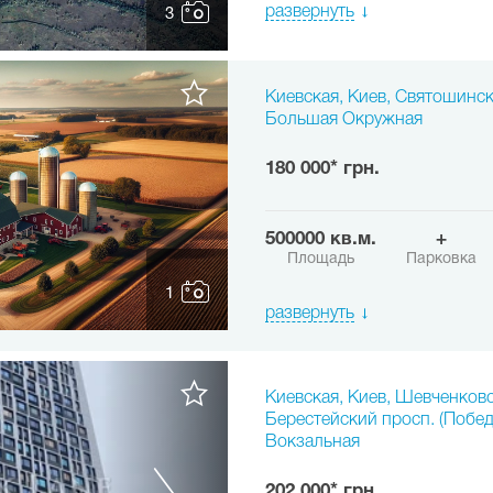
развернуть
3
Киевская, Киев, Святошинск
Большая Окружная
180 000* грн.
500000 кв.м.
+
Площадь
Парковка
1
развернуть
Киевская, Киев, Шевченков
Берестейский просп. (Побед
Вокзальная
202 000* грн.