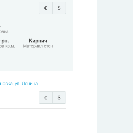
€
$
+
овка
 грн.
Кирпич
за кв.м.
Материал стен
новка, ул. Ленина
€
$