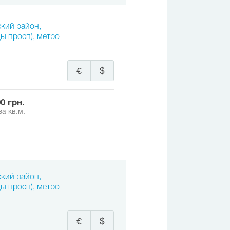
ский район,
ы просп), метро
€
$
00 грн.
за кв.м.
ский район,
ы просп), метро
€
$