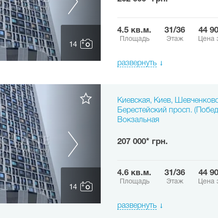
4.5 кв.м.
31/36
44 9
Площадь
Этаж
Цена 
14
развернуть
Киевская, Киев, Шевченков
Берестейский просп. (Побед
Вокзальная
207 000* грн.
4.6 кв.м.
31/36
44 9
Площадь
Этаж
Цена 
14
развернуть