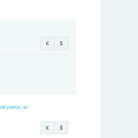
€
$
ий район, ул.
€
$