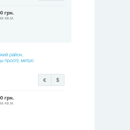
00 грн.
за кв.м.
ский район,
ы просп), метро
€
$
00 грн.
за кв.м.