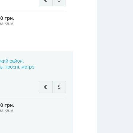
€
$
00 грн.
за кв.м.
ский район,
ы просп), метро
€
$
00 грн.
за кв.м.