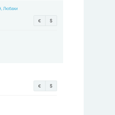
й, Любахи
€
$
€
$