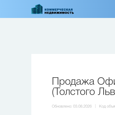
Перейти
к
основному
содержанию
Продажа Офи
(Толстого Льв
Обновлено:
03.08.2026
Код объя