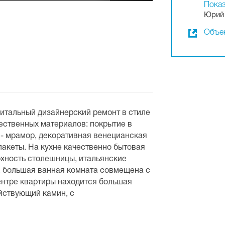
Показ
Юрий
Объек
питальный дизайнерский ремонт в стиле
ественных материалов: покрытие в
 - мрамор, декоративная венецианская
пакеты. На кухне качественно бытовая
рхность столешницы, итальянские
а, большая ванная комната совмещена с
ентре квартиры находится большая
ействующий камин, с