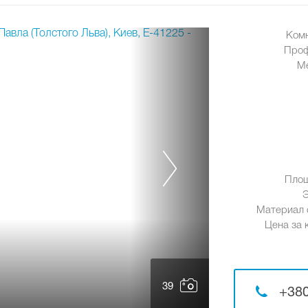
Ком
Проф
М
Площ
Материал 
Цена за к
39
+380