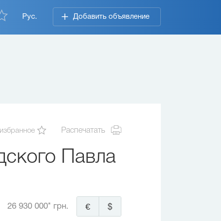
Рус.
Добавить объявление
 избранное
Распечатать
дского Павла
26 930 000* грн.
€
$