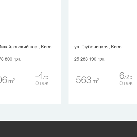
Михайловский пер., Киев
ул. Глубочицкая, Киев
78 800 грн.
25 283 190 грн.
-4
6
5
25
06
563
2
2
m
m
Этаж
Этаж