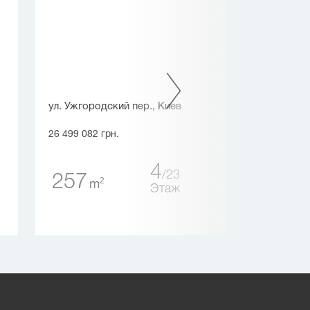
ул. Ужгородский пер., Киев
ул. Берестейс
(Победы просп
26 499 082 грн.
28 152 300 грн.
4
23
257
2
m
190
Этаж
2
m