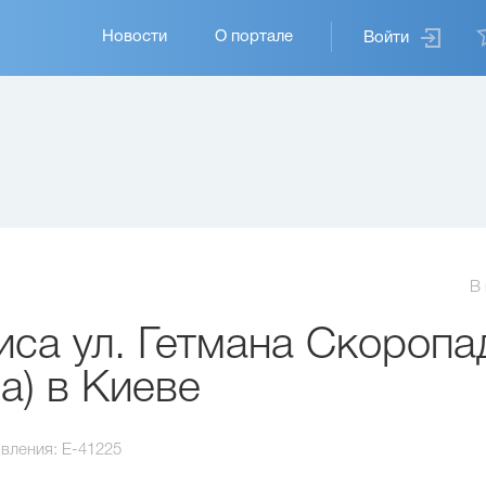
Основная
Новости
О портале
Войти
навигация
В
са ул. Гетмана Скоропа
а) в Киеве
вления:
E-41225