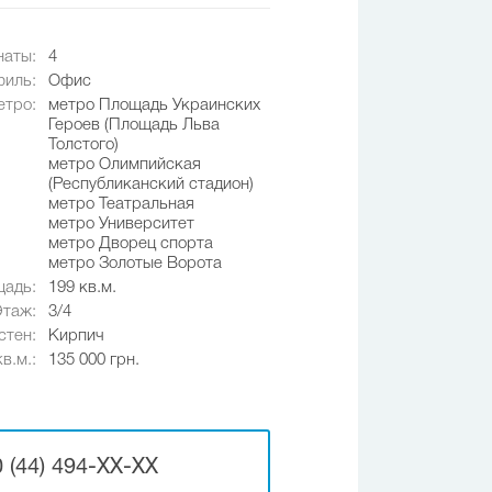
наты:
4
иль:
Офис
етро:
метро Площадь Украинских
Героев (Площадь Льва
Толстого)
метро Олимпийская
(Республиканский стадион)
метро Театральная
метро Университет
метро Дворец спорта
метро Золотые Ворота
адь:
199 кв.м.
Этаж:
3/4
стен:
Кирпич
в.м.:
135 000 грн.
 (44) 494-XX-XX