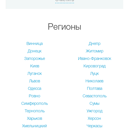
Регионы
Винница
Днепр
Донецк
Житомир
Запорожье
Ивано-Франковск
Киев
Кировоград
Луганск
Луцк
Львов
Николаев
Одесса
Полтава
Ровно
Севастополь
Симферополь
Сумы
Тернополь
Ужгород
Харьков
Херсон
Хмельницкий
Черкасы