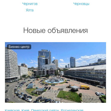
Чернигов
Черновцы
Ялта
Новые объявления
Бизнес-центр
Киевская, Киев, Печерский район, Рогнединская