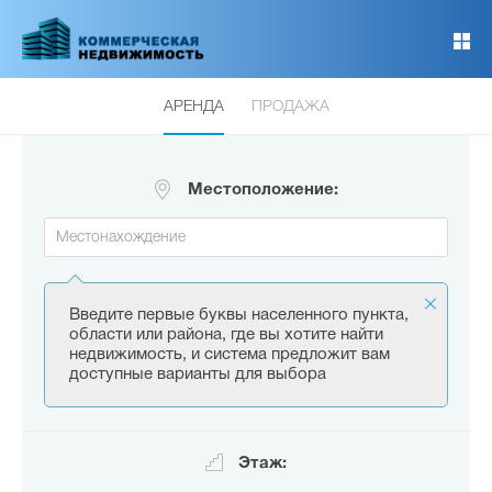
Перейти
к
основному
содержанию
АРЕНДА
ПРОДАЖА
Местоположение:
Введите первые буквы населенного пункта,
области или района, где вы хотите найти
недвижимость, и система предложит вам
доступные варианты для выбора
Этаж: