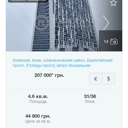
Нежилое помещение
14
Киевская, Киев, Шевченковский район, Берестейский
просп. (Победы просп), метро Вокзальная
207 000* грн.
€
$
4.6 кв.м.
31/36
Площадь
Этаж
44 900 грн.
Цена за кв.м.