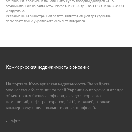
объявлении, рассчитана по наличному курсу продажи долларов США,
опубликованном на сайте www.unicredit.ua (44.96 грн. за 1 USD на 06.08.2026)
и округлена.
Указание цены в иностранной валюте является опцией для удобства
пользователей не украинского сегмента интернета.
Коммерческая недвижимость в Украине
На портале Коммерческая недвижимость Вы найдете
множество объявлений со всей Украины о продаже и аренде
объектов для бизнеса: офисов, складов, торговых
помещений, кафе, ресторанов, СТО, гаражей, а также
коммерческую недвижимость иных профилей.
офис