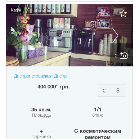
Кафе
2
Днепропетровская, Днепр
404 000* грн.
€
$
35 кв.м.
1/1
Площадь
Этаж
+
с косметическим
Парковка
ремонтом