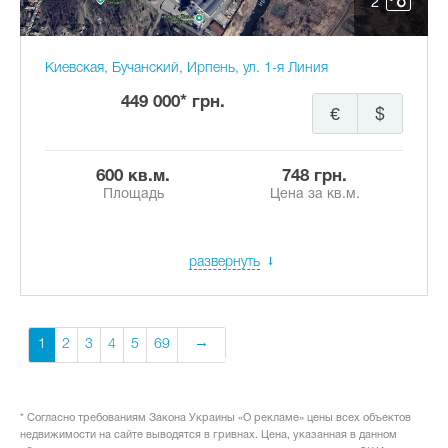
2
Киевская, Бучанский, Ирпень, ул. 1-я Линия
449 000* грн.
€
$
600 кв.м.
748 грн.
Площадь
Цена за кв.м.
развернуть
1
2
3
4
5
69
* Согласно требованиям Закона Украины «О рекламе» цены всех объектов
недвижимости на сайте выводятся в гривнах. Цена, указанная в данном