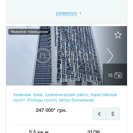
развернуть
Нежилое помещение
15
Киевская, Киев, Шевченковский район, Берестейский
просп. (Победы просп), метро Вокзальная
247 000* грн.
€
$
5.5 кв.м.
31/36