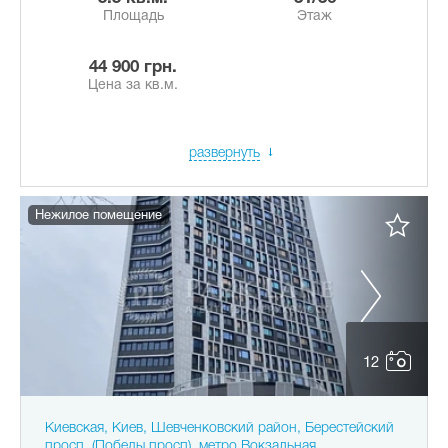
Площадь
Этаж
44 900 грн.
Цена за кв.м.
развернуть
Нежилое помещение
12
Киевская, Киев, Шевченковский район, Берестейский
просп. (Победы просп), метро Вокзальная