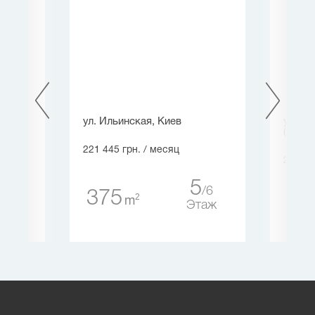
ул. Ильинская, Киев
ул. А
(Горьк
221 445 грн.
/ месяц
239 76
5
6
375
2
m
20
44
Этаж
таж