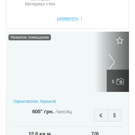
Материал стен
развернуть
Нежилое помещение
5
Харьковская, Харьков
605* грн.
/месяц
€
$
12.6 кв.м.
7/8