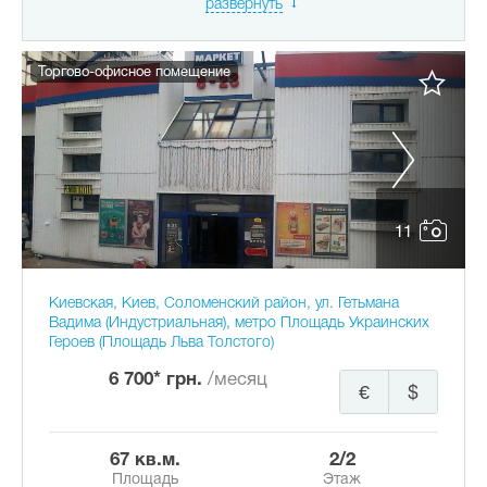
развернуть
Торгово-офисное помещение
11
Киевская, Киев, Соломенский район, ул. Гетьмана
Вадима (Индустриальная), метро Площадь Украинских
Героев (Площадь Льва Толстого)
6 700* грн.
/месяц
€
$
67 кв.м.
2/2
Площадь
Этаж