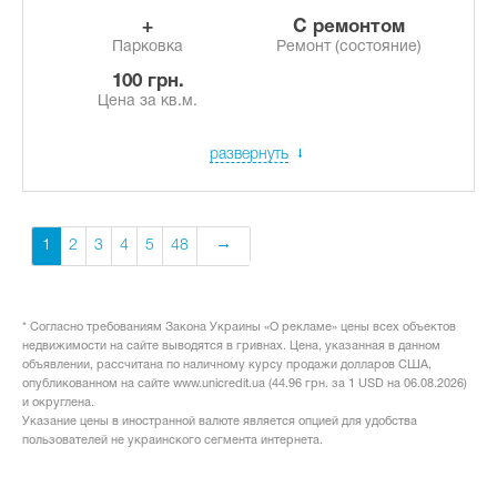
+
с ремонтом
Парковка
Ремонт (состояние)
100 грн.
Цена за кв.м.
развернуть
1
2
3
4
5
48
* Согласно требованиям Закона Украины «О рекламе» цены всех объектов
недвижимости на сайте выводятся в гривнах. Цена, указанная в данном
объявлении, рассчитана по наличному курсу продажи долларов США,
опубликованном на сайте www.unicredit.ua (44.96 грн. за 1 USD на 06.08.2026)
и округлена.
Указание цены в иностранной валюте является опцией для удобства
пользователей не украинского сегмента интернета.