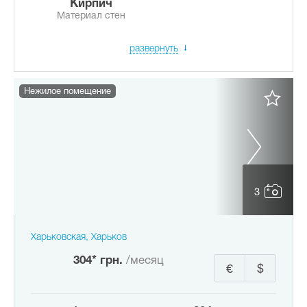
Кирпич
Материал стен
развернуть
Нежилое помещение
3
Харьковская, Харьков
304* грн.
/месяц
€
$