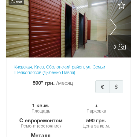
Склад
3
Киевская, Киев, Оболонский район, ул. Семьи
Шелкоплясов (Дыбенко Павла)
590* грн.
/месяц
€
$
1 кв.м.
+
Площадь
Парковка
с евроремонтом
590 грн.
Ремонт (состояние)
Цена за кв.м.
Металл