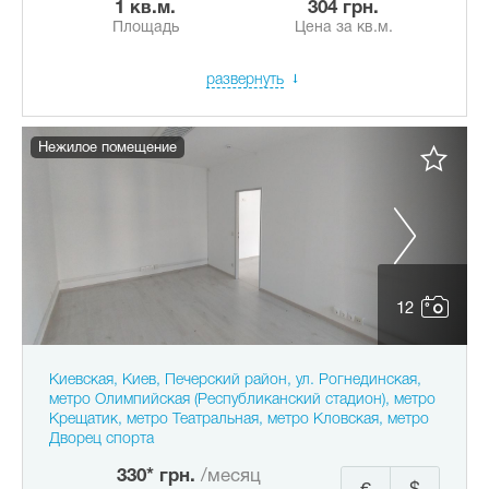
1 кв.м.
304 грн.
Площадь
Цена за кв.м.
развернуть
Нежилое помещение
12
Киевская, Киев, Печерский район, ул. Рогнединская,
метро Олимпийская (Республиканский стадион), метро
Крещатик, метро Театральная, метро Кловская, метро
Дворец спорта
330* грн.
/месяц