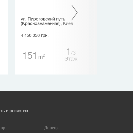
ул. Пироговский путь
ул. Амосова, 
(Краснознаменная), Киев
Борщаговка
4 450 050 грн.
3 973 580 грн.
1
3
151
136
2
2
m
m
Этаж
ь в регионах
епр
Донецк