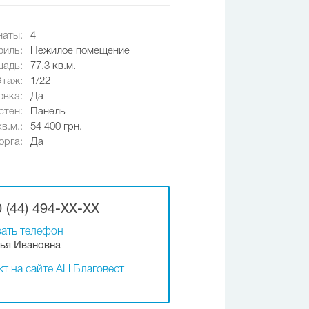
наты:
4
иль:
Нежилое помещение
адь:
77.3 кв.м.
Этаж:
1/22
овка:
Да
стен:
Панель
в.м.:
54 400 грн.
орга:
Да
 (44) 494-XX-XX
ать телефон
ья Ивановна
т на сайте АН Благовест