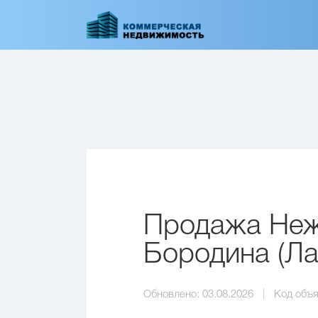
Перейти
к
основному
содержанию
Продажа Неж
Бородина (Ла
Обновлено:
03.08.2026
Код объя