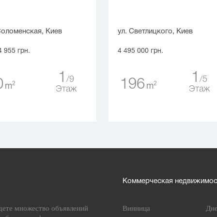
Соломенская, Киев
ул. Светлицкого, Киев
4 955 грн.
4 495 000 грн.
1
1
9
5
0
196
2
2
m
m
Этаж
Этаж
Коммерческая недвижимост
дете множество объявлений
Винница
Дн