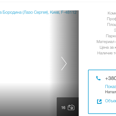
Ком
Проф
Площ
Парк
Материал 
Цена за к
Наличие т
+380
Показ
Натал
Объек
16