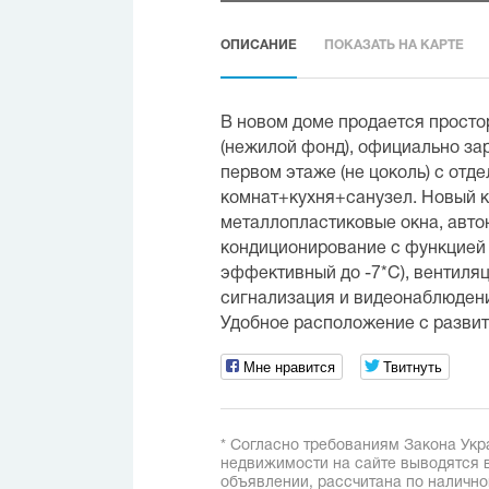
ОПИСАНИЕ
ПОКАЗАТЬ НА КАРТЕ
В новом доме продается прост
(нежилой фонд), официально за
первом этаже (не цоколь) с отд
комнат+кухня+санузел. Новый к
металлопластиковые окна, автон
кондиционирование с функцией 
эффективный до -7*С), вентиля
сигнализация и видеонаблюдение
Удобное расположение с разви
Мне нравится
Твитнуть
* Согласно требованиям Закона Укр
недвижимости на сайте выводятся в
объявлении, рассчитана по наличн