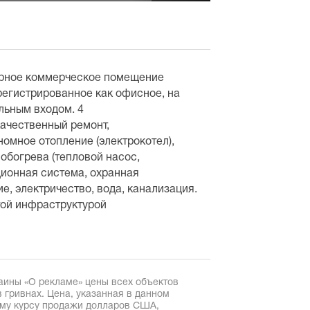
орное коммерческое помещение
регистрированное как офисное, на
ельным входом. 4
ачественный ремонт,
омное отопление (электрокотел),
обогрева (тепловой насос,
ционная система, охранная
, электричество, вода, канализация.
той инфраструктурой
аины «О рекламе» цены всех объектов
 гривнах. Цена, указанная в данном
ому курсу продажи долларов США,