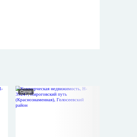
Сауна
Нежилое помеще