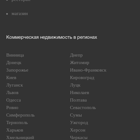
магазин
Коммерческая недвижимость в регионах
Винница
Днепр
Донецк
Житомир
Запорожье
Ивано-Франковск
Киев
Кировоград
Луганск
Луцк
Львов
Николаев
Одесса
Полтава
Ровно
Севастополь
Симферополь
Сумы
Тернополь
Ужгород
Харьков
Херсон
Хмельницкий
Черкасы