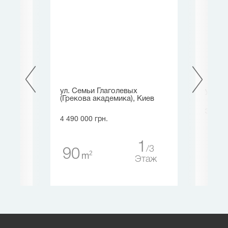
ул. Семьи Глаголевых
ул. В
ев
(Грекова академика), Киев
3 996 
4 490 000 грн.
65
3
1
5
3
90
2
m
таж
Этаж