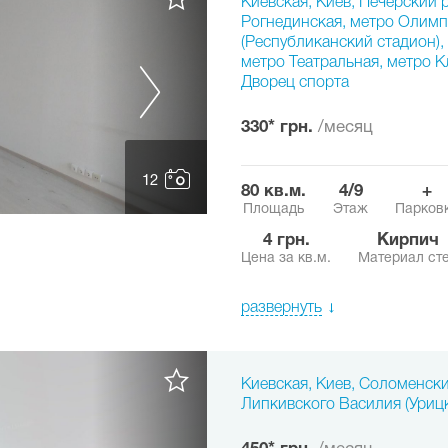
Киевская, Киев, Печерский р
Рогнединская, метро Олим
(Республиканский стадион),
метро Театральная, метро К
Дворец спорта
330* грн.
/месяц
12
80 кв.м.
4/9
+
Площадь
Этаж
Парков
4 грн.
Кирпич
Цена за кв.м.
Материал ст
развернуть
Киевская, Киев, Соломенски
Липкивского Василия (Уриц