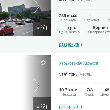
450* грн.
/месяц
236 кв.м.
+
Площадь
Парковка
Ре
1 грн.
Кирпич
6
Цена за кв.м.
Материал ст
развернуть
Харьковская, Харьков
514* грн.
/месяц
10.7 кв.м.
7/8
4
Площадь
Этаж
Цена 
развернуть
4