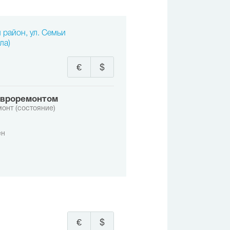
 район, ул. Семьи
ла)
€
$
 евроремонтом
онт (состояние)
ен
€
$