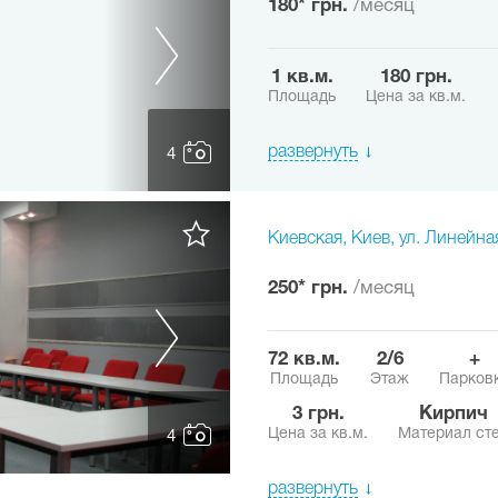
180* грн.
/месяц
1 кв.м.
180 грн.
Площадь
Цена за кв.м.
развернуть
4
Киевская, Киев, ул. Линейна
250* грн.
/месяц
72 кв.м.
2/6
+
Площадь
Этаж
Парков
3 грн.
Кирпич
Цена за кв.м.
Материал ст
4
развернуть