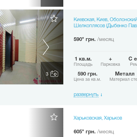
Киевская, Киев, Оболонский
Шелкоплясов (Дыбенко Пав
590* грн.
/месяц
1 кв.м.
+
с
Площадь
Парковка
Рем
590 грн.
Металл
3
Цена за кв.м.
Материал ст
развернуть
Харьковская, Харьков
605* грн.
/месяц