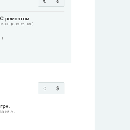
€
$
с ремонтом
монт (состояние)
ен
€
$
8 грн.
за кв.м.