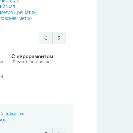
айон, ул.
пийская
 метро Крещатик,
ловская, метро
€
$
с евроремонтом
ка
Ремонт (состояние)
ен
й район, ул.
кого)