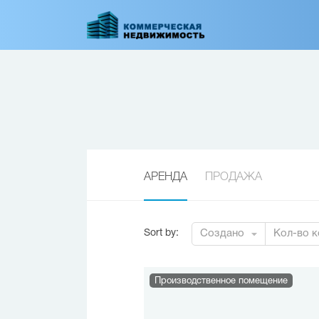
Перейти
к
основному
содержанию
АРЕНДА
ПРОДАЖА
Sort by
:
Создано
Кол-во к
Производственное помещение