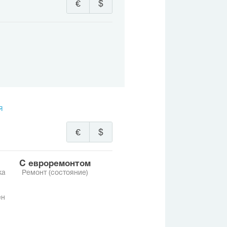
€
$
я
€
$
с евроремонтом
ка
Ремонт (состояние)
ен