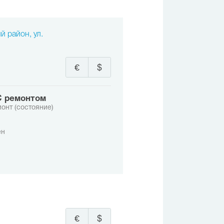
й район, ул.
€
$
с ремонтом
онт (состояние)
ен
€
$