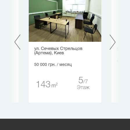
ул. Сечевых Стрельцов
ул. В
(Артема), Киев
49 390
50 000 грн.
/ месяц
1
5
72
5
7
143
таж
2
m
Этаж