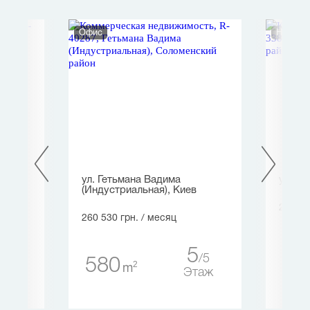
Офис
Нежило
ла,
ул. Гетьмана Вадима
ул. Кр
(Индустриальная), Киев
246 32
260 530 грн.
/ месяц
13
5
12
5
580
2
m
таж
Этаж