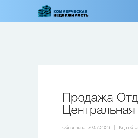
Перейти
к
основному
содержанию
Продажа Отде
Центральная 
Обновлено:
30.07.2026
Код объя