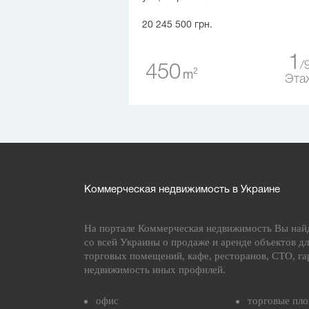
20 245 500 грн.
1
450
2
m
Эта
Коммерческая недвижимость в Украине
На портале Коммерческая недвижимость Вы най
со всей Украины о продаже и аренде объектов дл
торговых помещений, кафе, ресторанов, СТО, га
недвижимость иных профилей.
офис
торговые пл