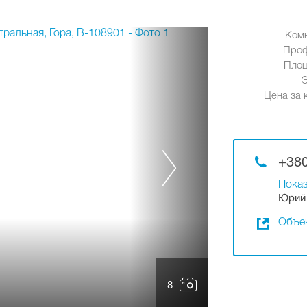
Ком
Проф
Площ
Цена за к
+380
Показ
Юрий 
Объек
8