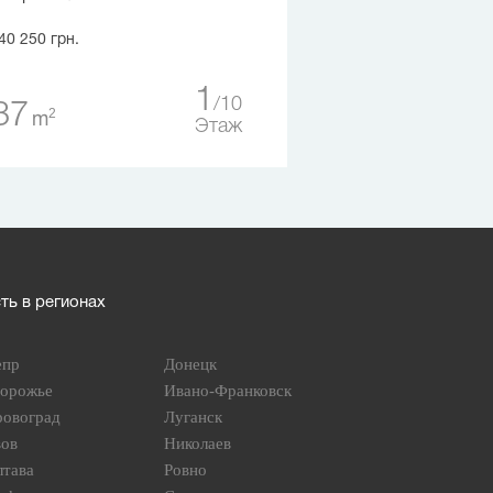
40 250 грн.
1
10
37
2
m
Этаж
ь в регионах
епр
Донецк
порожье
Ивано-Франковск
ровоград
Луганск
вов
Николаев
лтава
Ровно