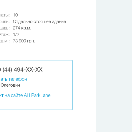
наты:
10
иль:
Отдельно стоящее здание
адь:
274 кв.м.
Этаж:
1/2
в.м.:
73 900 грн.
 (44) 494-XX-XX
ать телефон
Олегович
т на сайте АН ParkLane