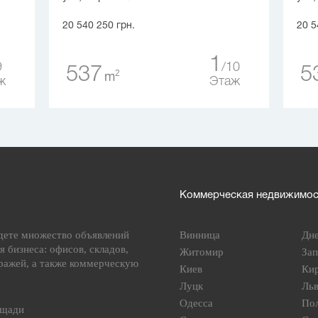
20 540 250 грн.
20 5
1
9
10
537
5
2
m
ж
Этаж
Коммерческая недвижимост
дете множество объявлений
Винница
Дн
я бизнеса: офисов, складов,
Житомир
За
ражей, а также коммерческую
Киев
Ки
Луцк
Ль
Одесса
По
ощади