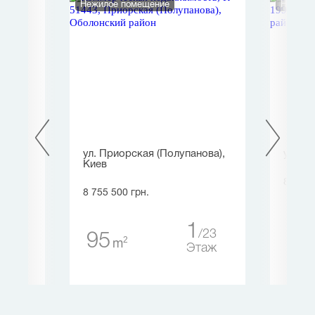
Нежилое помещение
Нежило
ул. Приорская (Полупанова),
ул. Го
Киев
8 663 
8 755 500 грн.
1
5
22
1
23
95
таж
2
m
Этаж